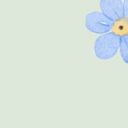
KEHADIRAN
Hadir
Tidak Hadir
63
1
ISI RSVP & UCAPAN