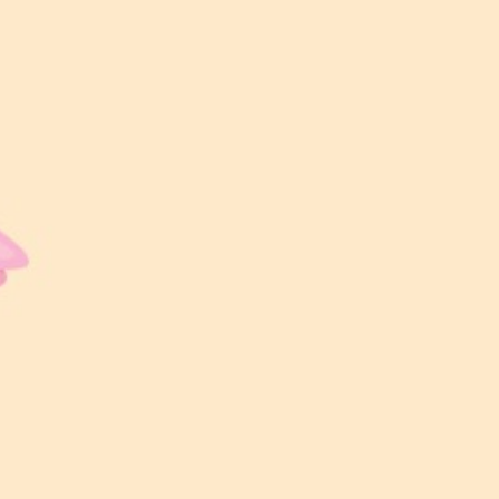
LOKASI MAJLIS
Grand Laman Gentam, Kuala Pilah
WAKTU MAJLIS
11:00 AM – 4:00 PM
BERSANDING
12:30 PM