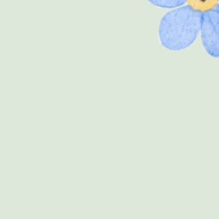
KEHADIRAN
Hadir
Tidak Hadir
8
0
ISI RSVP & UCAPAN