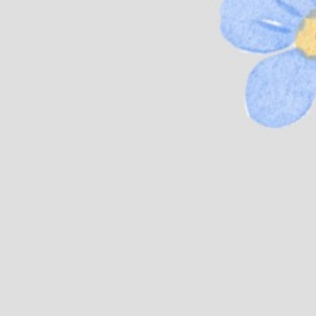
#FatinQaritilljannah