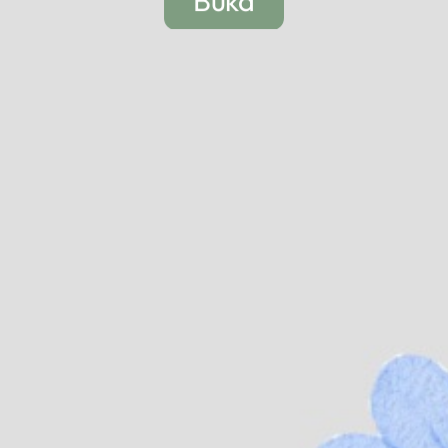
Buka
Ya Allah Ya Rahman Ya Rahim,
berkatilah majlis perkahwinan ini.
Limpahkanlah baraqah dan
rahmatMu kepada kedua mempelai
ini. Kurniakanlah mereka kelak zuriat
yang soleh dan solehah. Kekalkanlah
jodoh mereka hingga ke jannah.
Amin Ya Rabbal Alamin.