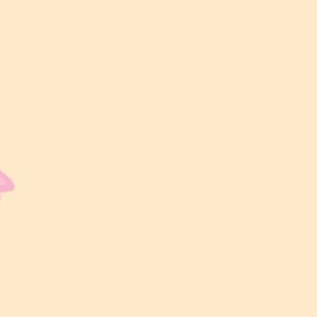
AHAD | 10 MEI 2026
00
00
00
00
Hari
Jam
Minit
Saat
LOKASI MAJLIS
Rinjani Majestic
Shah Alam, Selangor
WAKTU MAJLIS
1:30 PM – 4:00 PM