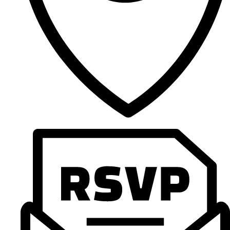
syurga
Intan Natasha
Tahniah anak Pokli and pasangan.
Alia and Amirul
Tahniah!! Semoga hubungan yg dibina kekal ke syurga
Syed Mohamad Ismail
Tahniah adik fed
Fahmi Rafael
Tahniah buat Faridzuan dan pasangan. Semoga kalian
bahagia sehingga ke anak cucu dan hubungan kalian kekal
Lokasi
hingga ke akhir hayat.
Zamil Adam Zainal
Tahniah cu !
faizal
Congrats cuuuuu semoga kekal hingga ke jannah
Adam
Congrats cipaku! Jadi isteri solehah and dengar cakap
suami. Semoga perkahwinan korang kekal sehingga ke
syurga. Buat ucu, jaga cipa elok elok. Setiap bulan bagi cipa