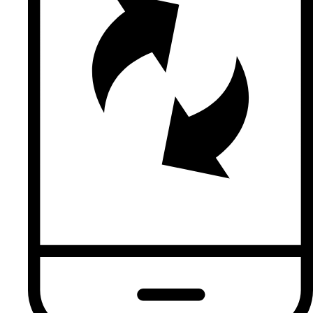
Tahniah
Diana faraha
Tahniah
Jeremy
Tahniah
Hafizzat
Tahniah. Semoga majlis lancar & diberkati Ilahi…aamiinn
yaa Rob al aalamiinn
Abu Bakar
Tahniah... semoga jodoh berkekalan hingga ke Jannah
Kamsani Abdul Bin Abdul Rashid
Tahniah
Joe n family
Tahniah buat Su,, menerima menantu dan semoga bakal
mempelai kekal bahagia hingga Jannah..Aaminn
Haslina Harun
Tahniah hingga ke Jannah..
Ismaily bin Ismail