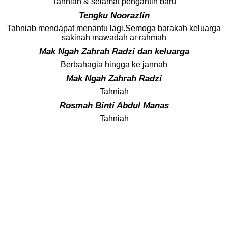
Tahniah & selamat pengantin baru
Tengku Noorazlin
Tahniab mendapat menantu lagi.Semoga barakah keluarga
sakinah mawadah ar rahmah
Mak Ngah Zahrah Radzi dan keluarga
Berbahagia hingga ke jannah
Mak Ngah Zahrah Radzi
Tahniah
Rosmah Binti Abdul Manas
Tahniah
Mariah binti Salleh
Tahniah
Semoga kehadiran Tuan/Puan dapat menyerikan lagi majlis
dan diberkati Allah SWT
faris
Tahniah
Terima Kasih
Ammarpaudzi
Tahniah
Direka oleh
Mohd Taufik
Tahniah dan selamat pengantin baru. Semoga kekal hingga