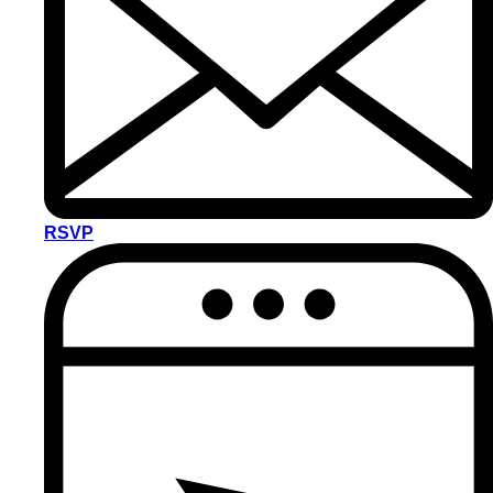
makan salmon ada mayonis. Nanti bagi cipa girls day with
me juga. Im the only one her bestiess
Ain Amira meow
Congrats Ucuu!
Aisar
congrats ucu ! semoga berbahagia hinnggaa akhirnya !!
IRSYAD SYAHMI BIN HAMIZI
Tahniah .. semoga berbahagia selalu
RSVP
Nan Zuraida Binti Megat Sulaiman
Tahniah
Abdul Rahman Ahmat
Tahniah dan semoga berbahagia.
Zul
Tahniah
Zamri
Tahniah Farid!!!
Surayaa