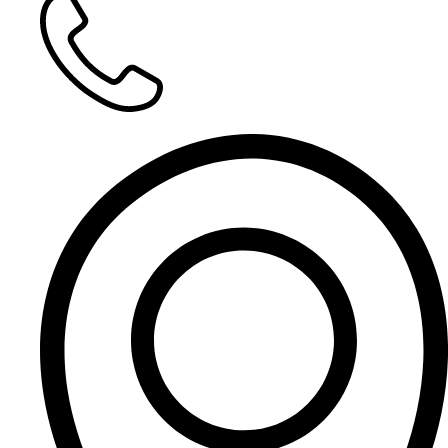
Tahniah
Faizi
Tahniah
Abdul Rahman
Tahniah
Hubungi
hani
Tahniah tuan Rosli. Inshaa Allah akan hadir.
Ahmad Nazien
Tahniah ucu
Haizam
Tahniah
Nur Aqidah
Tahniah cipayoo semogaaaaa kekal hingga jannah !
pablo
Tahniah kepada pasangan pengantin. Sesungguhnya
bahtera pelayaran perkahwinan ini tidaklah selalu manis,
tidak juga selalu pahit, sabar yang penting, kerana pada
akhirnya berdua bersama memimpin kasih untuk dibawa ke